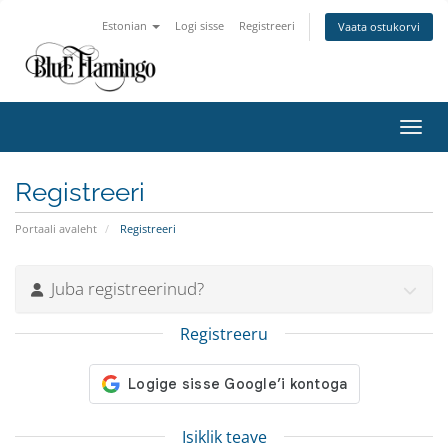
Estonian
Logi sisse
Registreeri
Vaata ostukorvi
Lülit
Registreeri
Portaali avaleht
Registreeri
Juba registreerinud?
Registreeru
Isiklik teave