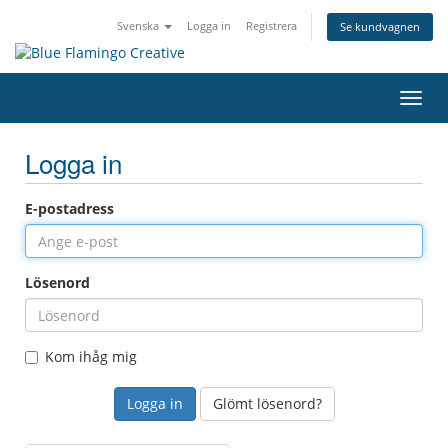
Svenska
Logga in
Registrera
Se kundvagnen
Växla
Logga in
E-postadress
Lösenord
Kom ihåg mig
Glömt lösenord?