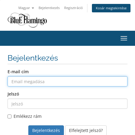
Magyar
Bejelentkezés
Regisztráció
Kosár megtekintése
Váltá
Bejelentkezés
E-mail cím
Jelszó
Emlékezz rám
Elfelejtett jelszó?